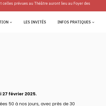
et celles prévues au Théâtre auront lieu au Foyer des
TION
LES INVITÉS
INFOS PRATIQUES
 27 février 2025.
ées 50 à nos jours, avec près de 30