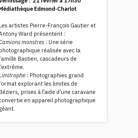
Vernissage : 21 février à 17h30
Médiathèque Edmond-Charlot
Les artistes Pierre-François Gautier et
Antony Ward présentent :
Camions monstres
: Une série
photographique réalisée avec la
famille Bastien, cascadeurs de
l’extrême.
Limitrophe
: Photographies grand
format explorant les limites de
Béziers, prises à l’aide d’une caravane
convertie en appareil photographique
géant.