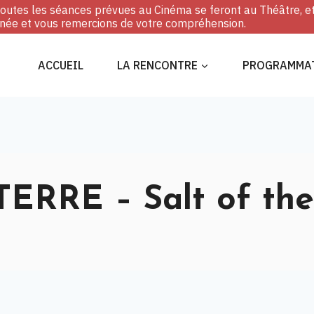
, toutes les séances prévues au Cinéma se feront au Théâtre, e
ée et vous remercions de votre compréhension.
ACCUEIL
LA RENCONTRE
PROGRAMMA
ERRE – Salt of the