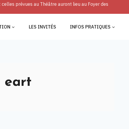
t celles prévues au Théâtre auront lieu au Foyer des
TION
LES INVITÉS
INFOS PRATIQUES
 eart