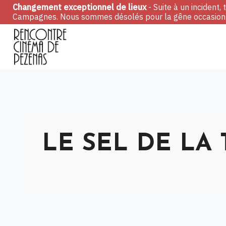
Skip
Changement exceptionnel de lieux
- Suite à un incident
Campagnes. Nous sommes désolés pour la gêne occasionn
to
content
LE SEL DE LA T