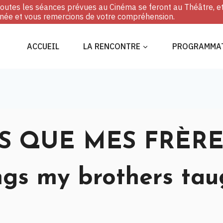
, toutes les séances prévues au Cinéma se feront au Théâtre, e
ée et vous remercions de votre compréhension.
ACCUEIL
LA RENCONTRE
PROGRAMMA
S QUE MES FRÈRE
gs my brothers tau