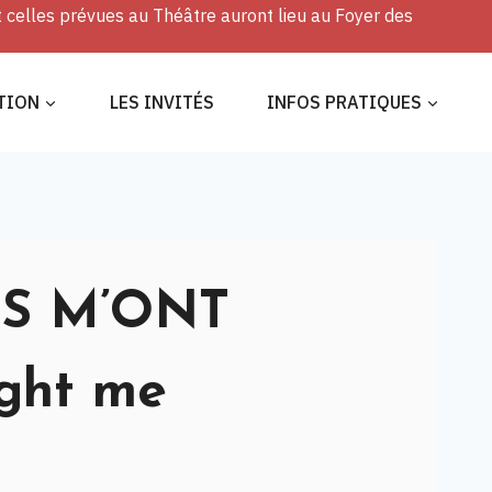
t celles prévues au Théâtre auront lieu au Foyer des
TION
LES INVITÉS
INFOS PRATIQUES
S M’ONT
ght me