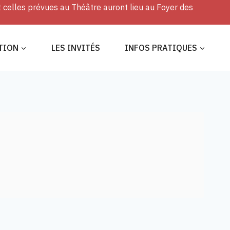
t celles prévues au Théâtre auront lieu au Foyer des
TION
LES INVITÉS
INFOS PRATIQUES