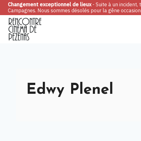
Skip
Changement exceptionnel de lieux
- Suite à un incident
Campagnes. Nous sommes désolés pour la gêne occasionn
to
content
Edwy Plenel