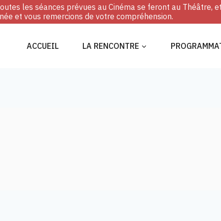
, toutes les séances prévues au Cinéma se feront au Théâtre, e
ée et vous remercions de votre compréhension.
ACCUEIL
LA RENCONTRE
PROGRAMMA