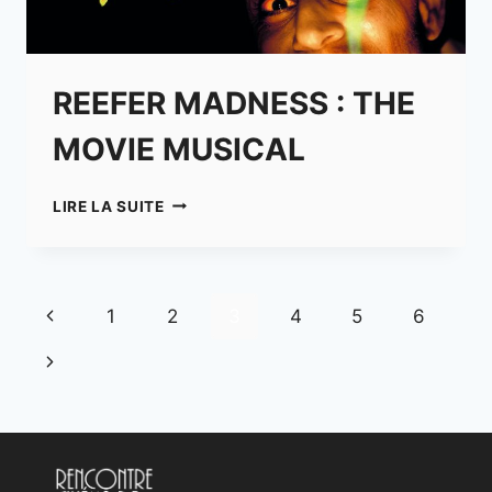
REEFER MADNESS : THE
MOVIE MUSICAL
REEFER
LIRE LA SUITE
MADNESS
:
THE
MOVIE
Page
Previous
1
2
3
4
5
6
MUSICAL
navigation
Page
Next
Page