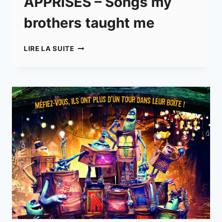
APPRISES – Songs my
brothers taught me
LES
LIRE LA SUITE
CHANSONS
QUE
MES
FRÈRES
M’ONT
APPRISES
–
SONGS
MY
BROTHERS
TAUGHT
ME